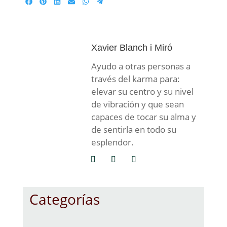
Compartir
Compartir
Compartir
Compartir
Compartir
Compartir
en
en
en
en
en
en
Facebook
Pinterest
LinkedIn
Email
WhatsApp
Telegram
Xavier Blanch i Miró
Ayudo a otras personas a
través del karma para:
elevar su centro y su nivel
de vibración y que sean
capaces de tocar su alma y
de sentirla en todo su
esplendor.
Categorías