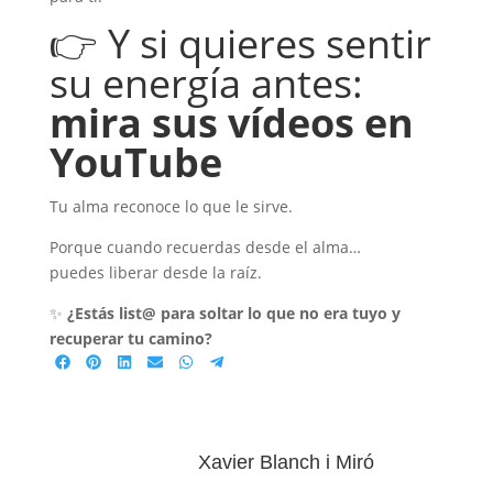
👉 Y si quieres sentir
su energía antes:
mira sus vídeos en
YouTube
Tu alma reconoce lo que le sirve.
Porque cuando recuerdas desde el alma…
puedes liberar desde la raíz.
✨
¿Estás list@ para soltar lo que no era tuyo y
recuperar tu camino?
Compartir
Compartir
Compartir
Compartir
Compartir
Compartir
en
en
en
en
en
en
Facebook
Pinterest
LinkedIn
Email
WhatsApp
Telegram
Xavier Blanch i Miró