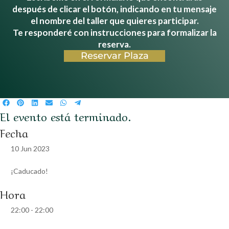
después de clicar el botón, indicando en tu mensaje
el nombre del taller que quieres participar.
Te responderé con instrucciones para formalizar la
reserva.
Reservar Plaza
Compartir
Compartir
Compartir
Compartir
Compartir
Compartir
El evento está terminado.
en
en
en
en
en
en
Facebook
Pinterest
LinkedIn
Email
WhatsApp
Telegram
Fecha
10 Jun 2023
¡Caducado!
Hora
22:00 - 22:00