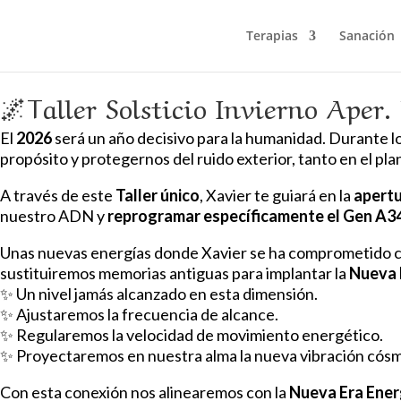
Terapias
Sanación
🌌Taller Solsticio Invierno Ape
El
2026
será un año decisivo para la humanidad. Durante lo
propósito y protegernos del ruido exterior, tanto en el pl
A través de este
Taller único
, Xavier te guiará en la
apertu
nuestro ADN y
reprogramar específicamente el Gen A3
Unas nuevas energías donde Xavier se ha comprometido con e
sustituiremos memorias antiguas para implantar la
Nueva 
✨ Un nivel jamás alcanzado en esta dimensión.
✨ Ajustaremos la frecuencia de alcance.
✨ Regularemos la velocidad de movimiento energético.
✨ Proyectaremos en nuestra alma la nueva vibración cósm
Con esta conexión nos alinearemos con la
Nueva Era Ener