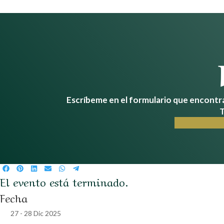
Escríbeme en el formulario que encontrar
T
Compartir
Compartir
Compartir
Compartir
Compartir
Compartir
El evento está terminado.
en
en
en
en
en
en
Facebook
Pinterest
LinkedIn
Email
WhatsApp
Telegram
Fecha
27 - 28 Dic 2025