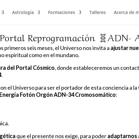
Astrología
Formaciones
Talleres
Acerca de m
r. Portal Reprogramación 🧬ADN-
s primeros seis meses, el Universo nos invita a
ajustar nue
ano espiritual como en el mundano.
ra del Portal Cósmico
, donde estableceremos un contacto
4
.
l Universo para ser el portador de esta conciencia a la ti
Energía Fotón Orgón ADN-34 Cromosomático
:
ica.
gética
que el presente nos exige, para poder
adaptarnos a