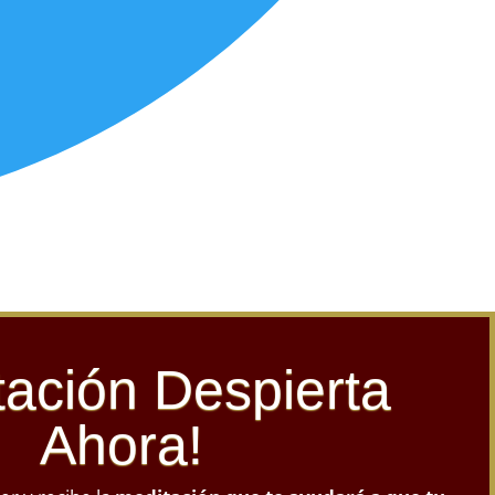
tación Despierta
Ahora!