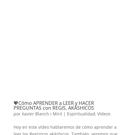
💖Cómo APRENDER a LEER y HACER
PREGUNTAS con REGIS. AKÁSHICOS
por
Xavier Blanch i Miró
|
Espiritualidad
,
Vídeos
Hoy en este vídeo hablaremos de cómo aprender a
leer los Registros akáshicos. También, veremos que