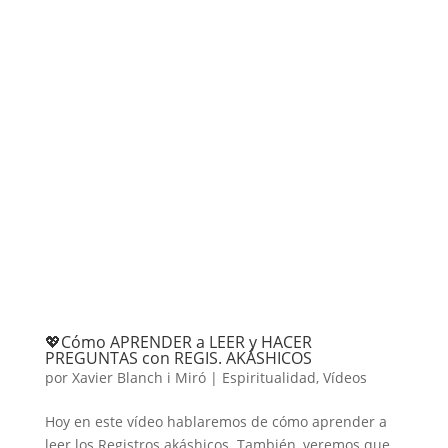
💖Cómo APRENDER a LEER y HACER
PREGUNTAS con REGIS. AKÁSHICOS
por
Xavier Blanch i Miró
|
Espiritualidad
,
Vídeos
Hoy en este vídeo hablaremos de cómo aprender a
leer los Registros akáshicos. También, veremos que