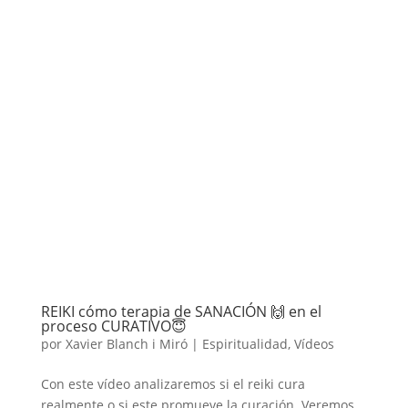
REIKI cómo terapia de SANACIÓN 🙌 en el
proceso CURATIVO😇
por
Xavier Blanch i Miró
|
Espiritualidad
,
Vídeos
Con este vídeo analizaremos si el reiki cura
realmente o si este promueve la curación. Veremos